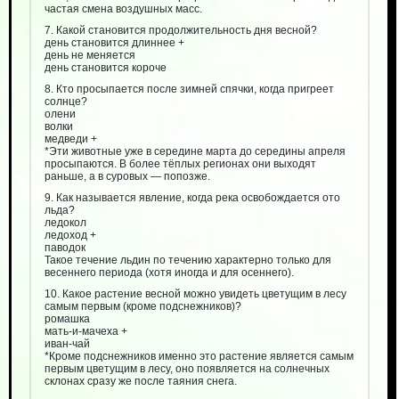
частая смена воздушных масс.
7. Какой становится продолжительность дня весной?
день становится длиннее +
день не меняется
день становится короче
8. Кто просыпается после зимней спячки, когда пригреет
солнце?
олени
волки
медведи +
*Эти животные уже в середине марта до середины апреля
просыпаются. В более тёплых регионах они выходят
раньше, а в суровых — попозже.
9. Как называется явление, когда река освобождается ото
льда?
ледокол
ледоход +
паводок
Такое течение льдин по течению характерно только для
весеннего периода (хотя иногда и для осеннего).
10. Какое растение весной можно увидеть цветущим в лесу
самым первым (кроме подснежников)?
ромашка
мать-и-мачеха +
иван-чай
*Кроме подснежников именно это растение является самым
первым цветущим в лесу, оно появляется на солнечных
склонах сразу же после таяния снега.