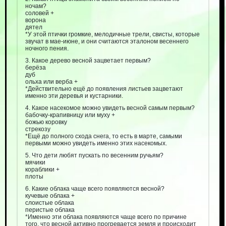
ночам?
соловей +
ворона
дятел
*У этой птички громкие, мелодичные трели, свисты, которые
звучат в мае-июне, и они считаются эталоном весеннего
ночного пения.
3. Какое дерево весной зацветает первым?
берёза
дуб
ольха или верба +
*Действительно ещё до появления листьев зацветают
именно эти деревья и кустарники.
4. Какое насекомое можно увидеть весной самым первым?
бабочку-крапивницу или муху +
божью коровку
стрекозу
*Ещё до полного схода снега, то есть в марте, самыми
первыми можно увидеть именно этих насекомых.
5. Что дети любят пускать по весенним ручьям?
мячики
кораблики +
плоты
6. Какие облака чаще всего появляются весной?
кучевые облака +
слоистые облака
перистые облака
*Именно эти облака появляются чаще всего по причине
того, что весной активно прогревается земля и происходит