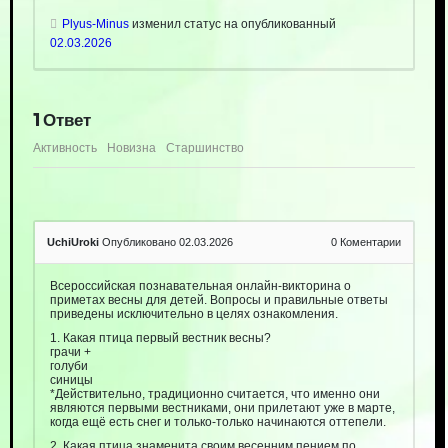
Plyus-Minus
изменил статус на опубликованный
02.03.2026
1
Ответ
Активность
Новизна
Старшинство
UchiUroki
Опубликовано 02.03.2026
0
Коментарии
Всероссийская познавательная онлайн-викторина о
приметах весны для детей. Вопросы и правильные ответы
приведены исключительно в целях ознакомления.
1. Какая птица первый вестник весны?
грачи +
голуби
синицы
*Действительно, традиционно считается, что именно они
являются первыми вестниками, они прилетают уже в марте,
когда ещё есть снег и только-только начинаются оттепели.
2. Какая птица знаменита своим весенним пением по