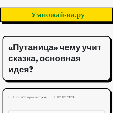
Умножай-ка.ру
«Путаница» чему учит
сказка, основная
идея?
188.32K просмотров
02.02.2026