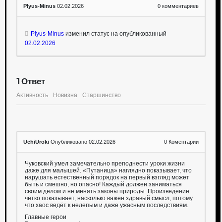
Plyus-Minus
02.02.2026
0
комментариев
Plyus-Minus
изменил статус на опубликованный
02.02.2026
1
Ответ
Активность
Новизна
Старшинство
UchiUroki
Опубликовано 02.02.2026
0
Коментарии
Чуковский умел замечательно преподнести уроки жизни
даже для малышей. «Путаница» наглядно показывает, что
нарушать естественный порядок на первый взгляд может
быть и смешно, но опасно! Каждый должен заниматься
своим делом и не менять законы природы. Произведение
чётко показывает, насколько важен здравый смысл, потому
что хаос ведёт к нелепым и даже ужасным последствиям.
Главные герои