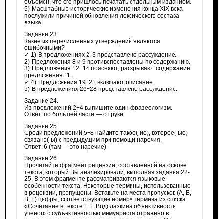
объёмен, что его пришлось печатать отдельным изданием.
5) Масштабные исторические изменения конца XIX века
послужили причиной обновления лексического состава
языка.
Задание 23.
Какие из перечисленных утверждений являются
ошибочными?
✓ 1) В предложениях 2, 3 представлено рассуждение.
2) Предложения 8 и 9 противопоставлены по содержанию.
3) Предложения 12−14 поясняют, раскрывают содержание
предложения 11.
✓ 4) Предложения 19−21 включают описание.
5) В предложениях 26−28 представлено рассуждение.
Задание 24.
Из предложений 2−4 выпишите один фразеологизм.
Ответ: по большей части — от руки
Задание 25.
Среди предложений 5−8 найдите такое(-ие), которое(-ые)
связано(-ы) с предыдущим при помощи наречия.
Ответ: 6 (там — это наречие)
Задание 26.
Прочитайте фрагмент рецензии, составленной на основе
текста, который Вы анализировали, выполняя задания 22-
25. В этом фрагменте рассматриваются языковые
особенности текста. Некоторые термины, использованные
в рецензии, пропущены. Вставьте на места пропусков (А, Б,
В, Г) цифры, соответствующие номеру термина из списка.
«Сочетание в тексте Е. Г. Водолазкина объективности
учёного с субъективностью мемуариста отражено в