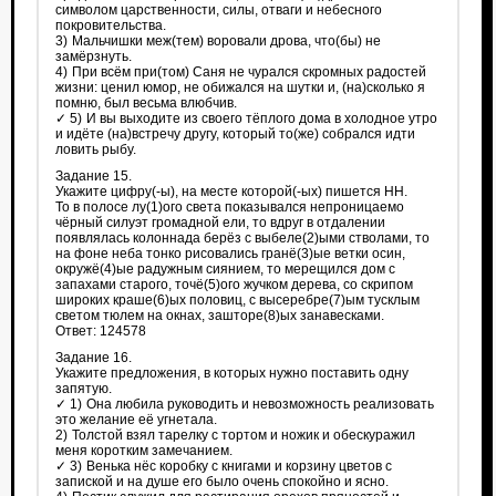
символом царственности, силы, отваги и небесного
покровительства.
3) Мальчишки меж(тем) воровали дрова, что(бы) не
замёрзнуть.
4) При всём при(том) Саня не чурался скромных радостей
жизни: ценил юмор, не обижался на шутки и, (на)сколько я
помню, был весьма влюбчив.
✓ 5) И вы выходите из своего тёплого дома в холодное утро
и идёте (на)встречу другу, который то(же) собрался идти
ловить рыбу.
Задание 15.
Укажите цифру(-ы), на месте которой(-ых) пишется НН.
То в полосе лу(1)ого света показывался непроницаемо
чёрный силуэт громадной ели, то вдруг в отдалении
появлялась колоннада берёз с выбеле(2)ыми стволами, то
на фоне неба тонко рисовались гранё(3)ые ветки осин,
окружё(4)ые радужным сиянием, то мерещился дом с
запахами старого, точё(5)ого жучком дерева, со скрипом
широких краше(6)ых половиц, с высеребре(7)ым тусклым
светом тюлем на окнах, зашторе(8)ых занавесками.
Ответ: 124578
Задание 16.
Укажите предложения, в которых нужно поставить одну
запятую.
✓ 1) Она любила руководить и невозможность реализовать
это желание её угнетала.
2) Толстой взял тарелку с тортом и ножик и обескуражил
меня коротким замечанием.
✓ 3) Венька нёс коробку с книгами и корзину цветов с
запиской и на душе его было очень спокойно и ясно.