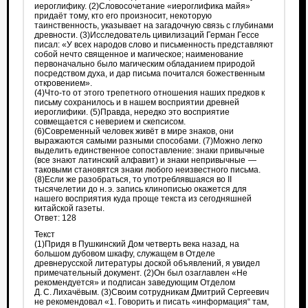
иероглифику. (2)Словосочетание «иероглифика майя»
придаёт тому, кто его произносит, некоторую
таинственность, указывает на загадочную связь с глубинами
древности. (3)Исследователь цивилизаций Герман Гессе
писал: «У всех народов слово и письменность представляют
собой нечто священное и магическое; наименование
первоначально было магическим обладанием природой
посредством духа, и дар письма почитался божественным
откровением».
(4)Что-то от этого трепетного отношения наших предков к
письму сохранилось и в нашем восприятии древней
иероглифики. (5)Правда, нередко это восприятие
совмещается с неверием и скепсисом.
(6)Современный человек живёт в мире знаков, они
выражаются самыми разными способами. (7)Можно легко
выделить единственное сопоставление: знаки привычные
(все знают латинский алфавит) и знаки непривычные —
таковыми становятся знаки любого неизвестного письма.
(8)Если же разобраться, то употреблявшаяся во II
тысячелетии до н. э. запись клинописью окажется для
нашего восприятия куда проще текста из сегодняшней
китайской газеты.
Ответ: 128
Текст
(1)Придя в Пушкинский Дом четверть века назад, на
большом дубовом шкафу, служащем в Отделе
древнерусской литературы доской объявлений, я увидел
примечательный документ. (2)Он был озаглавлен «Не
рекомендуется» и подписан заведующим Отделом
Д. С. Лихачёвым. (3)Своим сотрудникам Дмитрий Сергеевич
не рекомендовал «1. Говорить и писать «информация“ там,