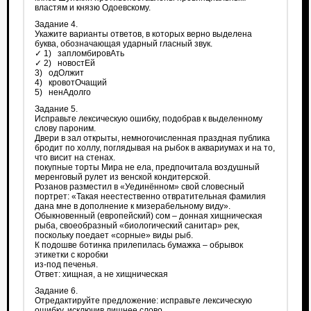
властям и князю Одоевскому.
Задание 4.
Укажите варианты ответов, в которых верно выделена
буква, обозначающая ударный гласный звук.
✓ 1) запломбировАть
✓ 2) новостЕй
3) одОлжит
4) кровотОчащий
5) ненАдолго
Задание 5.
Исправьте лексическую ошибку, подобрав к выделенному
слову пароним.
Двери в зал открыты, немногочисленная праздная публика
бродит по холлу, поглядывая на рыбок в аквариумах и на то,
что висит на стенах.
покупные торты Мира не ела, предпочитала воздушный
меренговый рулет из венской кондитерской.
Розанов разместил в «Уединённом» свой словесный
портрет: «Такая неестественно отвратительная фамилия
дана мне в дополнение к мизерабельному виду».
Обыкновенный (европейский) сом – донная хищническая
рыба, своеобразный «биологический санитар» рек,
поскольку поедает «сорные» виды рыб.
К подошве ботинка прилепилась бумажка – обрывок
этикетки с коробки
из-под печенья.
Ответ: хищная, а не хищническая
Задание 6.
Отредактируйте предложение: исправьте лексическую
ошибку, исключив лишнее слово.