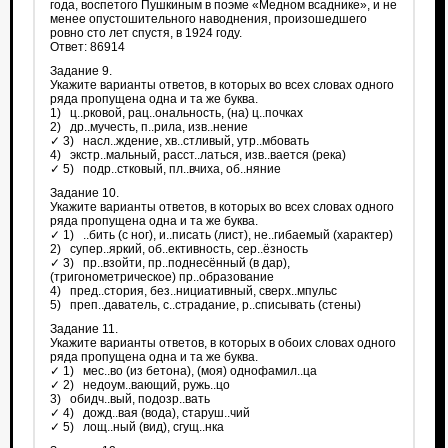
года, воспетого Пушкиным в поэме «Медном всаднике», и не
менее опустошительного наводнения, произошедшего
ровно сто лет спустя, в 1924 году.
Ответ: 86914
Задание 9.
Укажите варианты ответов, в которых во всех словах одного
ряда пропущена одна и та же буква.
1) ц..рковой, рац..ональность, (на) ц..почках
2) др..мучесть, п..рила, изв..нение
✓ 3) насл..ждение, хв..стливый, утр..мбовать
4) экстр..мальный, расст..латься, изв..вается (река)
✓ 5) подр..стковый, пл..вчиха, об..няние
Задание 10.
Укажите варианты ответов, в которых во всех словах одного
ряда пропущена одна и та же буква.
✓ 1) ..бить (с ног), и..писать (лист), не..гибаемый (характер)
2) супер..яркий, об..ективность, сер..ёзность
✓ 3) пр..взойти, пр..поднесённый (в дар),
(тригонометрическое) пр..образование
4) пред..стория, без..нициативный, сверх..мпульс
5) преп..даватель, с..страдание, р..списывать (стены)
Задание 11.
Укажите варианты ответов, в которых в обоих словах одного
ряда пропущена одна и та же буква.
✓ 1) мес..во (из бетона), (моя) однофамил..ца
✓ 2) недоум..вающий, ружь..цо
3) обидч..вый, подозр..вать
✓ 4) дожд..вая (вода), старуш..чий
✓ 5) лощ..ный (вид), сгущ..нка