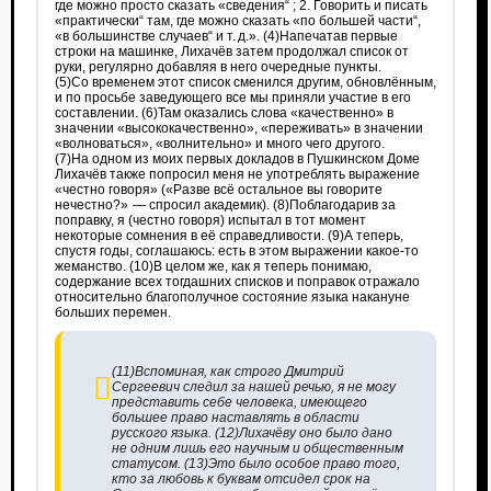
где можно просто сказать «сведения“ ; 2. Говорить и писать
«практически“ там, где можно сказать «по большей части“,
«в большинстве случаев“ и т. д.». (4)Напечатав первые
строки на машинке, Лихачёв затем продолжал список от
руки, регулярно добавляя в него очередные пункты.
(5)Со временем этот список сменился другим, обновлённым,
и по просьбе заведующего все мы приняли участие в его
составлении. (6)Там оказались слова «качественно» в
значении «высококачественно», «переживать» в значении
«волноваться», «волнительно» и много чего другого.
(7)На одном из моих первых докладов в Пушкинском Доме
Лихачёв также попросил меня не употреблять выражение
«честно говоря» («Разве всё остальное вы говорите
нечестно?» — спросил академик). (8)Поблагодарив за
поправку, я (честно говоря) испытал в тот момент
некоторые сомнения в её справедливости. (9)А теперь,
спустя годы, соглашаюсь: есть в этом выражении какое-то
жеманство. (10)В целом же, как я теперь понимаю,
содержание всех тогдашних списков и поправок отражало
относительно благополучное состояние языка накануне
больших перемен.
(11)Вспоминая, как строго Дмитрий
Сергеевич следил за нашей речью, я не могу
представить себе человека, имеющего
большее право наставлять в области
русского языка. (12)Лихачёву оно было дано
не одним лишь его научным и общественным
статусом. (13)Это было особое право того,
кто за любовь к буквам отсидел срок на