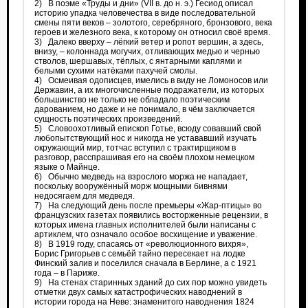
2) В поэме «Труды и дни» (VII в. до н. э.) Гесиод описал
историю упадка человечества в виде последовательной
смены пяти веков – золотого, серебряного, бронзового, века
героев и железного века, к которому он относил своё время.
3) Далеко вверху – лёгкий ветер и ропот вершин, а здесь,
внизу, – колоннада могучих, отливающих медью и чернью
стволов, шершавых, тёплых, с янтарными каплями и
белыми сухими натёками пахучей смолы.
4) Осмеивая одописцев, имелись в виду не Ломоносов или
Державин, а их многочисленные подражатели, из которых
большинство не только не обладало поэтическим
дарованием, но даже и не понимало, в чём заключается
сущность поэтических произведений.
5) Словоохотливый епископ Готье, всюду совавший свой
любопытствующий нос и никогда не устававший изучать
окружающий мир, тотчас вступил с трактирщиком в
разговор, расспрашивая его на своём плохом немецком
языке о Майнце.
6) Обычно медведь на взрослого моржа не нападает,
поскольку вооружённый морж мощными бивнями
недосягаем для медведя.
7) На следующий день после премьеры «Жар-птицы» во
французских газетах появились восторженные рецензии, в
которых имена главных исполнителей были написаны с
артиклем, что означало особое восхищение и уважение.
8) В 1919 году, спасаясь от «революционного вихря»,
Борис Григорьев с семьёй тайно пересекает на лодке
Финский залив и поселился сначала в Берлине, а с 1921
года – в Париже.
9) На стенах старинных зданий до сих пор можно увидеть
отметки двух самых катастрофических наводнений в
истории города на Неве: знаменитого наводнения 1824