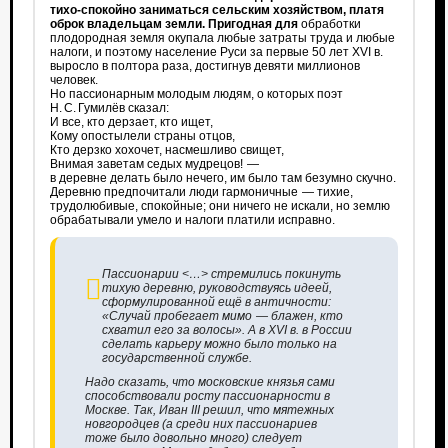
тихо-спокойно заниматься сельским хозяйством, платя
оброк владельцам земли. Пригодная для
обработки
плодородная земля окупала любые затраты труда и любые
налоги, и поэтому население Руси за первые 50 лет XVI в.
выросло в полтора раза, достигнув девяти миллионов
человек.
Но пассионарным молодым людям, о которых поэт
Н. С. Гумилёв сказал:
И все, кто дерзает, кто ищет,
Кому опостылели страны отцов,
Кто дерзко хохочет, насмешливо свищет,
Внимая заветам седых мудрецов! —
в деревне делать было нечего, им было там безумно скучно.
Деревню предпочитали люди гармоничные — тихие,
трудолюбивые, спокойные; они ничего не искали, но землю
обрабатывали умело и налоги платили исправно.
Пассионарии <…> стремились покинуть
тихую деревню, руководствуясь идеей,
сформулированной ещё в античности:
«Случай пробегает мимо — блажен, кто
схватил его за волосы». А в XVI в. в России
сделать карьеру можно было только на
государственной службе.
Надо сказать, что московские князья сами
способствовали росту пассионарности в
Москве. Так, Иван III решил, что мятежных
новгородцев (а среди них пассионариев
тоже было довольно много) следует