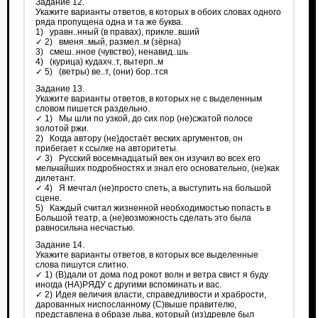
Задание 12.
Укажите варианты ответов, в которых в обоих словах одного
ряда пропущена одна и та же буква.
1) уравн..нный (в правах), прикле..вший
✓ 2) вменя..мый, размел..м (зёрна)
3) смеш..нное (чувство), ненавид..шь
4) (курица) кудахч..т, вытерп..м
✓ 5) (ветры) ве..т, (они) бор..тся
Задание 13.
Укажите варианты ответов, в которых не с выделенным
словом пишется раздельно.
✓ 1) Мы шли по узкой, до сих пор (не)сжатой полосе
золотой ржи.
2) Когда автору (не)достаёт веских аргументов, он
прибегает к ссылке на авторитеты.
✓ 3) Русский восемнадцатый век он изучил во всех его
мельчайших подробностях и знал его основательно, (не)как
дилетант.
✓ 4) Я мечтал (не)просто спеть, а выступить на большой
сцене.
5) Каждый считал жизненной необходимостью попасть в
Большой театр, а (не)возможность сделать это была
равносильна несчастью.
Задание 14.
Укажите варианты ответов, в которых все выделенные
слова пишутся слитно.
✓ 1) (В)дали от дома под рокот волн и ветра свист я буду
иногда (НА)РЯДУ с другими вспоминать и вас.
✓ 2) Идея величия власти, справедливости и храбрости,
дарованных ниспосланному (С)выше правителю,
представлена в образе льва, который (из)древле был