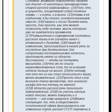
Соловках: внимание обвинителей привлёк
его доклад «О некоторых преимуществах
старой русской орфографии». (14)Того, кто,
в сущности, олицетворял собой понятие
нормы — и в речи, и в жизни. (15)Нормы в её
глубинном, я бы сказал, основополагающем
смысле. (16)Говорил и писал Лихачёв очень
просто, так просто, как это может
позволить себе человек, мысль которого
уже не нуждается в орнаменте.
(17)Размышления о современном состоянии
русского языка я не случайно начал с
упоминания о Лихачёве. (18)Говоря об
изменениях, произошедших в нашей речи за
последние два десятилетия, для
со(противо)-поставления мне хотелось
предложить нечто из области
бесспорного — чтобы не потерять
масштаба. (19)Что же до списка
нерекомендованных слов, то он в нашем
отделе больше не висит. (20)Не потому,
что кто-то из нас стал относиться к языку
менее внимательно. (21)Просто этих слов
возникло такое множество, что никакого
шкафа для них теперь не хватит.
(22)В области русской речи произошло
землетрясение. (23)Если учесть наплыв
новой лексики, можно говорить и о
потопе — как кому нравится. (24)Важно
следующее: то, что в общественно-
политической сфере фиксировалось как
изменение строя, распад СССР, перемены в