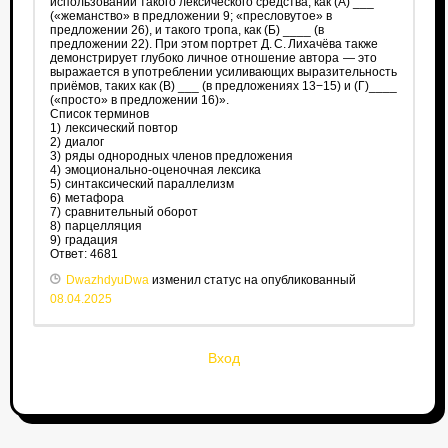
использовании такого лексического средства, как (А) ___
(«жеманство» в предложении 9; «пресловутое» в
предложении 26), и такого тропа, как (Б) ____ (в
предложении 22). При этом портрет Д. С. Лихачёва также
демонстрирует глубоко личное отношение автора — это
выражается в употреблении усиливающих выразительность
приёмов, таких как (В) ___ (в предложениях 13−15) и (Г)____
(«просто» в предложении 16)».
Список терминов
1) лексический повтор
2) диалог
3) ряды однородных членов предложения
4) эмоционально-оценочная лексика
5) синтаксический параллелизм
6) метафора
7) сравнительный оборот
8) парцелляция
9) градация
Ответ: 4681
DwazhdyuDwa
изменил статус на опубликованный
08.04.2025
Вход