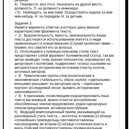
ребёнок.
4) Перевести. кого (что). Назначить на другое место,
должность. П. на должность инженера.
✓5) Наблюдать. за кем (чем). Осуществлять надзор за кем-
чем-нибудь. Н. за порядком. Н. за детьми.
Задание 3.
Укажите варианты ответов, в которых даны верные
характеристики фрагмента текста.
✓ 1) Выразительность, яркость, оригинальность языка
текста достигается использованием эпитета («люди
гармоничные») и олицетворения (Случай пробегает мимо –
блажен, кто схватил его за волосы).
2) Относящийся к публицистическому стилю текст
представляет собой фрагмент полемической статьи, так как
автор приводит точку зрения оппонентов, опровергает её,
дискутируя с коллегами, подкрепляет тезисы ссылками на
авторитетные исторические источники (тексты поэтов,
античных авторов).
✓ 3) Тематическая группа слов (политическая и
экономическая стабильность; оброк; налоги; «удельными»
князьями) указывает на авторскую цель – нарисовать
портрет исследуемой эпохи, выявить исторические
закономерности.
✓ 4) К признакам, позволяющим охарактеризовать язык
текста как книжный, можно отнести употребление
обособленных членов предложения, рядов однородных
членов предложения, вставную конструкцию.
5) Ведущий композиционный приём, указывающий на
разговорный стиль текста, – антитеза: в первом (1) абзаце
«спокойные» земледельцы противопоставлены
пассионариям, во втором (2) абзаце столичная власть и
князь Шуйский противопоставлены провинциальным