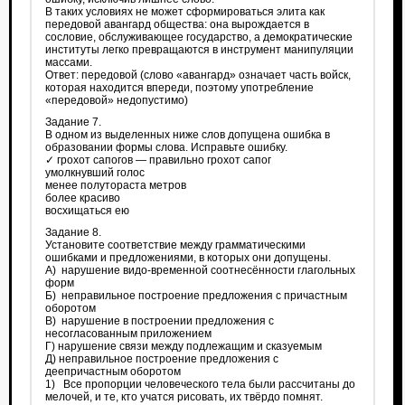
В таких условиях не может сформироваться элита как
передовой авангард общества: она вырождается в
сословие, обслуживающее государство, а демократические
институты легко превращаются в инструмент манипуляции
массами.
Ответ: передовой (слово «авангард» означает часть войск,
которая находится впереди, поэтому употребление
«передовой» недопустимо)
Задание 7.
В одном из выделенных ниже слов допущена ошибка в
образовании формы слова. Исправьте ошибку.
✓ грохот сапогов — правильно грохот сапог
умолкнувший голос
менее полутораста метров
более красиво
восхищаться ею
Задание 8.
Установите соответствие между грамматическими
ошибками и предложениями, в которых они допущены.
A) нарушение видо-временной соотнесённости глагольных
форм
Б) неправильное построение предложения с причастным
оборотом
B) нарушение в построении предложения с
несогласованным приложением
Г) нарушение связи между подлежащим и сказуемым
Д) неправильное построение предложения с
деепричастным оборотом
1) Все пропорции человеческого тела были рассчитаны до
мелочей, и те, кто учатся рисовать, их твёрдо помнят.