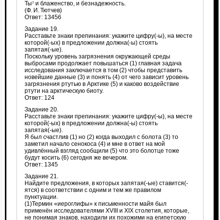
Ты⁷ и блаженство, и безнадежность.
(Ф. И. Тютчев)
Ответ: 13456
Задание 19.
Расставьте знаки препинания: укажите цифру(-⁠ы), на месте
которой(-⁠ых) в предложении должна(-⁠ы) стоять
запятая(-⁠ые).
Поскольку уровень загрязнения окружающей среды
выбросами продолжает повышаться (1) главная задача
исследования заключается в том (2) чтобы представить
новейшие данные (3) и понять (4) от чего зависит уровень
загрязнения ртутью в Арктике (5) и каково воздействие
ртути на арктическую биоту.
Ответ: 124
Задание 20.
Расставьте знаки препинания: укажите цифру(-⁠ы), на месте
которой(-⁠ых) в предложении должна(-⁠ы) стоять
запятая(-⁠ые).
Я был счастлив (1) но (2) когда выходил с болота (3) то
заметил начало сенокоса (4) и мне в ответ на мой
удивлённый взгляд сообщили (5) что это болотце тоже
будут косить (6) сегодня же вечером.
Ответ: 1345
Задание 21.
Найдите предложения, в которых запятая(-ые) ставится(-
ятся) в соответствии с одним и тем же правилом
пунктуации.
(1)Термин «иероглифы» к письменности майя был
применён исследователями XVIII и XIX столетия, которые,
не понимая знаков, находили их похожими на египетскую