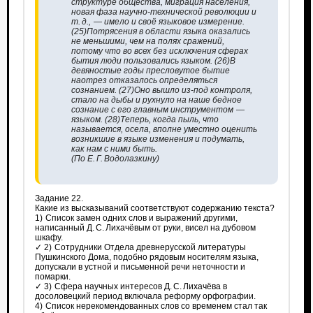
структуре общества, миграция населения,
новая фаза научно-технической революции и
т. д., — имело и своё языковое измерение.
(25)Потрясения в области языка оказались
не меньшими, чем на полях сражений,
потому что во всех без исключения сферах
бытия люди пользовались языком. (26)В
девяностые годы пресловутое бытие
наотрез отказалось определяться
сознанием. (27)Оно вышло из-под контроля,
стало на дыбы и рухнуло на наше бедное
сознание с его главным инструментом —
языком. (28)Теперь, когда пыль, что
называется, осела, вполне уместно оценить
возникшие в языке изменения и подумать,
как нам с ними быть.
(По Е. Г. Водолазкину)
Задание 22.
Какие из высказываний соответствуют содержанию текста?
1) Список замен одних слов и выражений другими,
написанный Д. С. Лихачёвым от руки, висел на дубовом
шкафу.
✓ 2) Сотрудники Отдела древнерусской литературы
Пушкинского Дома, подобно рядовым носителям языка,
допускали в устной и письменной речи неточности и
помарки.
✓ 3) Сфера научных интересов Д. С. Лихачёва в
досоловецкий период включала реформу орфографии.
4) Список нерекомендованных слов со временем стал так