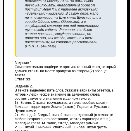
перевести в Москву, дабы за ними было
легко наблюдать. Аналогичным образом
поступил Иван III и с наиболее активными
«удельными» князьями. В самом деле, мало
ли что вытворит в Шуе князь Шуйский или в
городе Одоеве князь Одоевский, а в
государевой столице они под присмотром,
тут «люди ходят». Решение это было
вполне логичное, государственное, но
привело оно, как всегда, вовсе не к тем
последствиям, на которые рассчитывали.
(По Л. Н. Гумилёву)
Задание 1.
Самостоятельно подберите противительный союз, который
должен стоять на месте пропуска во втором (2) абзаце
текста.
Ответ: же
Задание 2.
В тексте выделено пять слов. Укажите варианты ответов, в
которых лексическое значение выделенного слова
соответствует его значению в данном тексте.
1) Земля. Страна, государство, а также вообще какая-н.
большая территория Земли (высок.). Родная з. Русская з.
Чужие земли.
2) Молодой. Бодрый, живой, жизнерадостный (о человеке
любого возраста, его состоянии, чертах характера и т. п.).
Молодые глаза. М. голос, взгляд. Молодая улыбка.
✓ 3) Тихий. Смирный, спокойный. Т. нрав. Тихая грусть. Т.