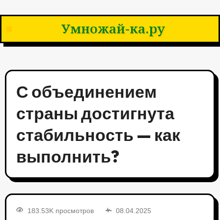
Умножай-ка.ру
С объединением
страны достигнута
стабильность — как
выполнить?
183.53K просмотров
08.04.2025