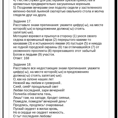
4) Пестик служил для растирания орехов пряностей и
ароматных предварительно засушенных кореньев.
5) Поздними вечерами они подолгу сидели у застеленного
кипенно-белой льняной скатертью овального стола и молча
глядели друг на друга.
Задание 17.
Расставьте знаки препинания: укажите цифру(-⁠ы), на месте
которой(-⁠ых) в предложении должна(-⁠ы) стоять
запятая(-⁠ые).
Мотоцикл взревел и прыгнул в сторону (1) унося своего
седока в кромешный мрак (2) перерытого какими-то
канавами (3) и истыканного ямами (4) пустыря (5) и никуда
не годной городской окраины (6) так отличавшейся (7) от
ухоженного проспекта (8) прорезавшего этот забытый
Богом и людьми (9) участок.
Ответ: 168
Задание 18.
Расставьте все недостающие знаки препинания: укажите
цифру(-⁠ы), на месте которой(-⁠ых) в предложениях
должна(-⁠ы) стоять запятая(-⁠ые).
О, как на склоне наших лет
Нежней мы любим и суеверней..
Сияй, сияй¹ прощальный свет
Любви последней, зари вечерней!
Полнеба обхватила тень,
Лишь² там, на западе, бродит сиянье,
Помедли, помедли³ вечерний день⁴
Продлись, продлись⁵ очарованье.
Пускай скудеет в жилах кровь,
Но в сердце не скудеет нежность..
О ты⁶ последняя любовь!