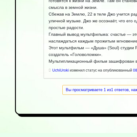
готовятся к жизни на Земле. Там он стано
смысла в земной жизни.
Сбежав на Землю, 22 в теле Джо учится ра
уличной музыке. Джо же осознаёт, что его 
простые радости.
Главный вывод мультфильма: счастье — это
наслаждаться каждым прожитым мгновение
Этот мультфильм — «Душа» (Soul) студии P
создатель «Головоломки».
Мультипликационный фильм зашифрован в
UchiUroki
изменил статус на опубликованный
08
Вы просматриваете 1 из1 ответов, на