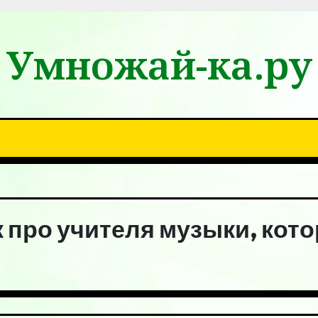
Умножай-ка.ру
к про учителя музыки, кот