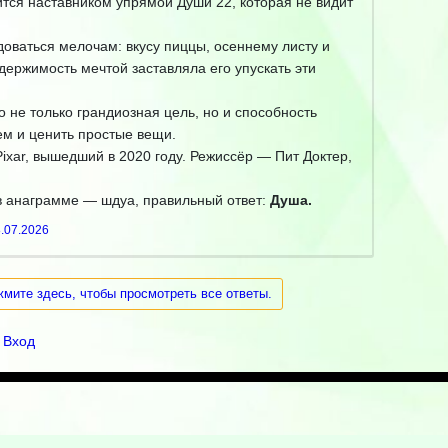
вится наставником упрямой Души 22, которая не видит
доваться мелочам: вкусу пиццы, осеннему листу и
одержимость мечтой заставляла его упускать эти
 не только грандиозная цель, но и способность
м и ценить простые вещи.
ixar, вышедший в 2020 году. Режиссёр — Пит Доктер,
 анаграмме — шдуа, правильный ответ:
Душа.
.07.2026
жмите здесь, чтобы просмотреть все ответы.
Вход