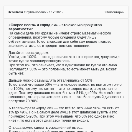
UchiUroki
Опубликовано 27.12.2025
0
Коментарии
«Скорее всего» и «вряд ли» – это сколько процентов
вероятности?
На самом деле эти фразы не имеют строго математического
определения, поэтому любые суждения будут лишь
субъективными. То есть каждый для себя сам решает, каково
значение этих слов в процентном соотношении.
Давайте порассуждаем.
Учтём, что 100% — это однозначно что-то свершится, допустим, я
точно куплю запланированную вещь.
При этом 0%, это означает, что я однозначно не куплю что-либо.
Получается 50% — это половина, то есть может быть да, может
быть нет.
Дальше можно размышлять отталкиваясь от 50%.
То есть всё что выше 50% — это «скорее всего», но при этом точно
не 100%, потому что сотня — это не скорее всего, а однозначно
«да». Поэтому диапазон может быть от 51% до 99%. Но я всё-таки
склоняюсь, что фраза «скорее всего» — это более узкий диапазон в
пределах 70-90%.
А теперь фраза «вряд ли» — это всё то, что ниже 50%, то есть от
1% до 49%. Но на самом деле лучше этот диапазон сузить и это
примерно 5-20%. При этом учитываем, что 0% это однозначно
«нет», то есть в этот диапазон точно не входит.
Отсюда можно сделать усреднённый вывод.
В повседневной речи обычно интерпретируют так: