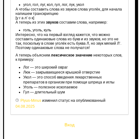
угол, гол, луг, кол, гул, лог, лук, укол
А чтобы составить слова из звуков слова уголёк, для начала
напишем транскрипцию
[у г а л’ о к]
А теперь из этих
звуков
составим слова, например:
голь, уголь, куль
Интересно, что на первый взгляд кажется, что можно
составить одинаковые слова из букв и из звуков, но это не
так, поскольку в слове уголёк есть буква Л, но звук мягкий Л’.
Поэтому одинаковые слова не получатся!
А теперь объясним
лексическое значение
некоторых слов,
к примеру:
Лог — это широкий овраг
Люк — закрывающееся крышкой отверстие
Укол — это способ введения лекарственных
препаратов в организм при помощи шприца и иглы
Уголь — полезное ископаемое
Гул — длительный шум
Plyus-Minus
изменил статус на опубликованный
04.08.2025
Вход