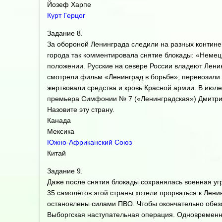
Йозеф Харпе
Курт Герцог
Задание 8.
За обороной Ленинграда следили на разных континен
города так комментировала снятие блокады: «Немецк
положении. Русские на севере России владеют Лени
смотрели фильм «Ленинград в борьбе», перевозили в
жертвовали средства и кровь Красной армии. В июле
премьера Симфонии № 7 («Ленинградская») Дмитри
Назовите эту страну.
Канада
Мексика
Южно-Африканский Союз
Китай
Задание 9.
Даже после снятия блокады сохранялась военная угр
35 самолётов этой страны хотели прорваться к Лени
остановлены силами ПВО. Чтобы окончательно обезо
Выборгская наступательная операция. Одновременно