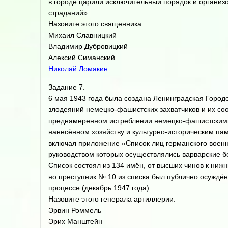
в городе царили исключительный порядок и организо
страданий».
Назовите этого священника.
Михаил Славницкий
Владимир Дубровицкий
Алексий Симанский
Николай Ломакин
Задание 7.
6 мая 1943 года была создана Ленинградская Город
злодеяний немецко-фашистских захватчиков и их со
преднамеренном истреблении немецко-фашистскими
нанесённом хозяйству и культурно-историческим пам
включал приложение «Список лиц германского военн
руководством которых осуществлялись варварские б
Список состоял из 134 имён, от высших чинов к нижн
но преступник № 10 из списка был публично осуждён
процессе (декабрь 1947 года).
Назовите этого генерала артиллерии.
Эрвин Роммель
Эрих Манштейн