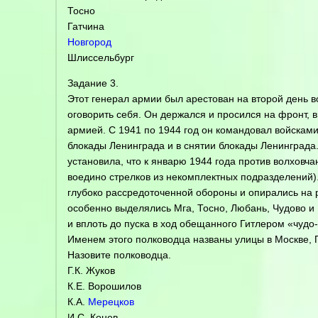
Тосно
Гатчина
Новгород
Шлиссельбург
Задание 3.
Этот генерал армии был арестован на второй день в
оговорить себя. Он держался и просился на фронт, в
армией. С 1941 по 1944 год он командовал войскам
блокады Ленинграда и в снятии блокады Ленинграда.
установила, что к январю 1944 года против волховча
воедино стрелков из некомплектных подразделений)
глубоко рассредоточенной обороны и опирались на 
особенно выделялись Мга, Тосно, Любань, Чудово и 
и вплоть до пуска в ход обещанного Гитлером «чудо
Именем этого полководца названы улицы в Москве, П
Назовите полководца.
Г.К. Жуков
К.Е. Ворошилов
К.А.
Мерецков
И.С. Конев