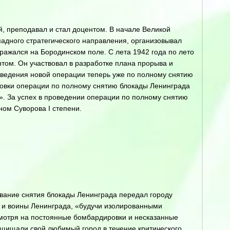
й, преподавал и стал доцентом. В начале Великой
адного стратегического направления, организовывал
ажался на Бородинском поле. С лета 1942 года по лето
том. Он участвовал в разработке плана прорыва и
оведения новой операции теперь уже по полному снятию
отовки операции по полному снятию блокады Ленинграда
». За успех в проведении операции по полному снятию
ом Суворова I степени.
ование снятия блокады Ленинграда передал городу
и и воины Ленинграда, «будучи изолированными
есмотря на постоянные бомбардировки и несказанные
защищали свой любимый город в течение критического