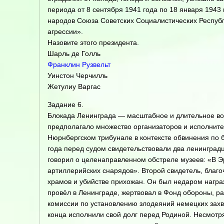
периода от 8 сентября 1941 года по 18 января 1943
народов Союза Советских Социалистических Респуб
агрессии».
Назовите этого президента.
Шарль де Голль
Франклин Рузвельт
Уинстон Черчилль
Жетулиу Варгас
Задание 6.
Блокада Ленинграда — масштабное и длительное вое
предполагало множество организаторов и исполнит
Нюрнбергском трибунале в контексте обвинения по
года перед судом свидетельствовали два ленинград
говорил о целенаправленном обстреле музеев: «В Э
артиллерийских снарядов». Второй свидетель, благ
храмов и убийстве прихожан. Он был недаром нагр
провёл в Ленинграде, жертвовал в Фонд обороны, р
комиссии по установлению злодеяний немецких захва
конца исполнили свой долг перед Родиной. Несмотр