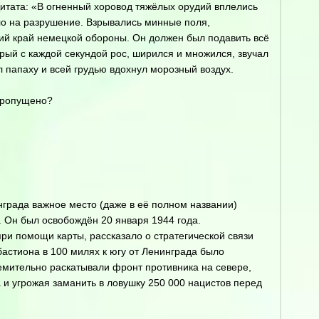
Цитата: «В огненный хоровод тяжёлых орудий вплелись
ло на разрушение. Взрывались минные поля,
ний край немецкой обороны. Он должен был подавить всё
орый с каждой секундой рос, ширился и множился, звучал
 папаху и всей грудью вдохнул морозный воздух.
 пропущено?
нграда важное место (даже в её полном названии)
. Он был освобождён 20 января 1944 года.
при помощи карты, рассказало о стратегической связи
 бастиона в 100 милях к югу от Ленинграда было
емительно раскатывали фронт противника на севере,
 и угрожая заманить в ловушку 250 000 нацистов перед