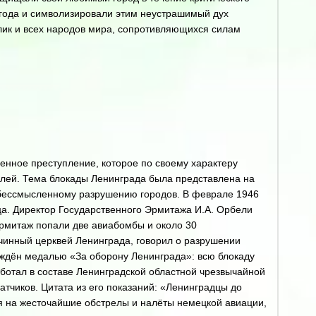
 года и символизировали этим неустрашимый дух
лик и всех народов мира, сопротивляющихся силам
нное преступление, которое по своему характеру
елей. Тема блокады Ленинграда была представлена на
 бессмысленному разрушению городов. В феврале 1946
ца. Директор Государственного Эрмитажа И.А. Орбели
рмитаж попали две авиабомбы и около 30
очинный церквей Ленинграда, говорил о разрушении
аждён медалью «За оборону Ленинграда»: всю блокаду
аботал в составе Ленинградской областной чрезвычайной
тчиков. Цитата из его показаний: «Ленинградцы до
я на жесточайшие обстрелы и налёты немецкой авиации,