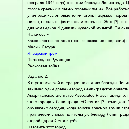
февраля 1944 года) о снятии блокады Ленинграда. 
голоса средних и лёгких полевых пушек. Всё работа
уничтожались огневые точки, огонь накрывал перед
живое, подавить физически и моралью. Этот [?], кот
для командира N дивизии чудесной музыкой. Он снял
Началось!»
Какое словосочетание (оно же название операции)
Малый Сатурн
Январский гром
Полководец Румянцев
Рельсовая война
Задание 2.
В стратегической операции по снятию блокады Лени
занимал один древний город Ленинградской области
Американское агентство Associated Press наглядно, 
этого города и Ленинграда: «О взятии [?] немецкого
объявлено сегодня, когда войска Красной армии стр
практически снимая длительную блокаду Ленинграда
старой царской столицей».
Назовите этот город.