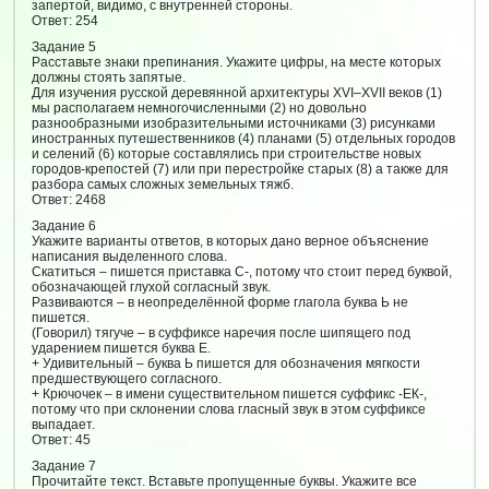
запертой, видимо, с внутренней стороны.
Ответ: 254
Задание 5
Расставьте знаки препинания. Укажите цифры, на месте которых
должны стоять запятые.
Для изучения русской деревянной архитектуры XVI–XVII веков (1)
мы располагаем немногочисленными (2) но довольно
разнообразными изобразительными источниками (3) рисунками
иностранных путешественников (4) планами (5) отдельных городов
и селений (6) которые составлялись при строительстве новых
городов-крепостей (7) или при перестройке старых (8) а также для
разбора самых сложных земельных тяжб.
Ответ: 2468
Задание 6
Укажите варианты ответов, в которых дано верное объяснение
написания выделенного слова.
Скатиться – пишется приставка С-, потому что стоит перед буквой,
обозначающей глухой согласный звук.
Развиваются – в неопределённой форме глагола буква Ь не
пишется.
(Говорил) тягуче – в суффиксе наречия после шипящего под
ударением пишется буква Е.
+ Удивительный – буква Ь пишется для обозначения мягкости
предшествующего согласного.
+ Крючочек – в имени существительном пишется суффикс -ЕК-,
потому что при склонении слова гласный звук в этом суффиксе
выпадает.
Ответ: 45
Задание 7
Прочитайте текст. Вставьте пропущенные буквы. Укажите все