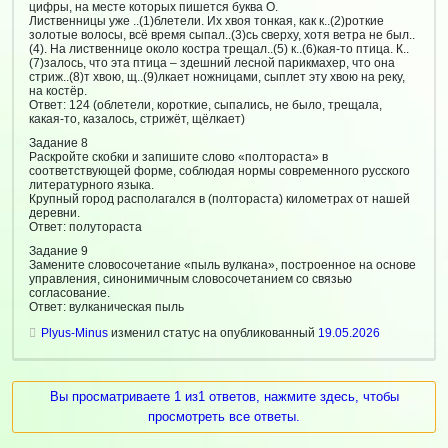
цифры, на месте которых пишется буква О.
Лиственницы уже ..(1)блетели. Их хвоя тонкая, как к..(2)роткие
золотые волосы, всё время сыпал..(3)сь сверху, хотя ветра не был..
(4). На лиственнице около костра трещал..(5) к..(6)кая-то птица. К..
(7)залось, что эта птица – здешний лесной парикмахер, что она
стриж..(8)т хвою, щ..(9)лкает ножницами, сыплет эту хвою на реку,
на костёр.
Ответ: 124 (облетели, короткие, сыпались, не было, трещала,
какая-то, казалось, стрижёт, щёлкает)
Задание 8
Раскройте скобки и запишите слово «полтораста» в
соответствующей форме, соблюдая нормы современного русского
литературного языка.
Крупный город располагался в (полтораста) километрах от нашей
деревни.
Ответ: полутораста
Задание 9
Замените словосочетание «пыль вулкана», построенное на основе
управления, синонимичным словосочетанием со связью
согласование.
Ответ: вулканическая пыль
Plyus-Minus
изменил статус на опубликованный
19.05.2026
Вы просматриваете 1 из1 ответов, нажмите здесь, чтобы
просмотреть все ответы.