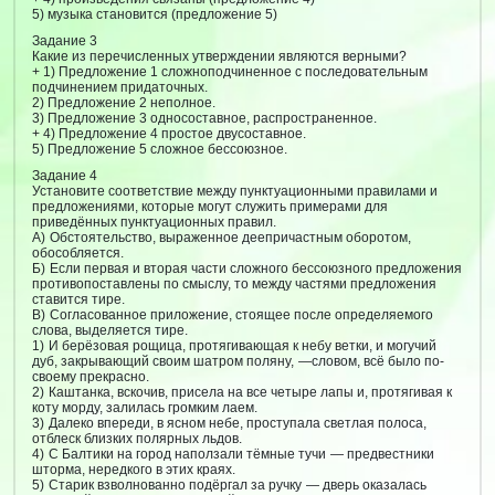
5) музыка становится (предложение 5)
Задание 3
Какие из перечисленных утверждении являются верными?
+ 1) Предложение 1 сложноподчиненное с последовательным
подчинением придаточных.
2) Предложение 2 неполное.
3) Предложение 3 односоставное, распространенное.
+ 4) Предложение 4 простое двусоставное.
5) Предложение 5 сложное бессоюзное.
Задание 4
Установите соответствие между пунктуационными правилами и
предложениями, которые могут служить примерами для
приведённых пунктуационных правил.
А) Обстоятельство, выраженное деепричастным оборотом,
обособляется.
Б) Если первая и вторая части сложного бессоюзного предложения
противопоставлены по смыслу, то между частями предложения
ставится тире.
В) Согласованное приложение, стоящее после определяемого
слова, выделяется тире.
1) И берёзовая рощица, протягивающая к небу ветки, и могучий
дуб, закрывающий своим шатром поляну, —словом, всё было по-
своему прекрасно.
2) Каштанка, вскочив, присела на все четыре лапы и, протягивая к
коту морду, залилась громким лаем.
3) Далеко впереди, в ясном небе, проступала светлая полоса,
отблеск близких полярных льдов.
4) С Балтики на город наползали тёмные тучи — предвестники
шторма, нередкого в этих краях.
5) Старик взволнованно подёргал за ручку — дверь оказалась