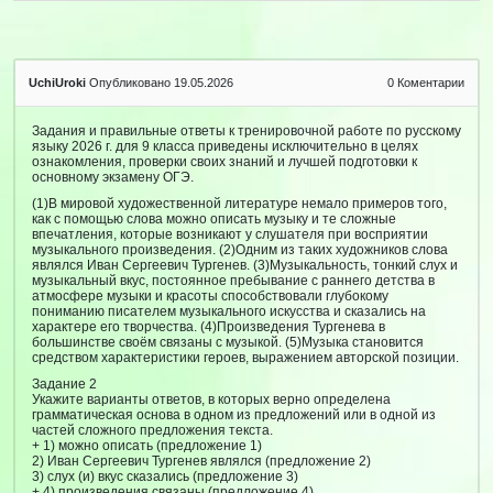
UchiUroki
Опубликовано 19.05.2026
0
Коментарии
Задания и правильные ответы к тренировочной работе по русскому
языку 2026 г. для 9 класса приведены исключительно в целях
ознакомления, проверки своих знаний и лучшей подготовки к
основному экзамену ОГЭ.
(1)В мировой художественной литературе немало примеров того,
как с помощью слова можно описать музыку и те сложные
впечатления, которые возникают у слушателя при восприятии
музыкального произведения. (2)Одним из таких художников слова
являлся Иван Сергеевич Тургенев. (3)Музыкальность, тонкий слух и
музыкальный вкус, постоянное пребывание с раннего детства в
атмосфере музыки и красоты способствовали глубокому
пониманию писателем музыкального искусства и сказались на
характере его творчества. (4)Произведения Тургенева в
большинстве своём связаны с музыкой. (5)Музыка становится
средством характеристики героев, выражением авторской позиции.
Задание 2
Укажите варианты ответов, в которых верно определена
грамматическая основа в одном из предложений или в одной из
частей сложного предложения текста.
+ 1) можно описать (предложение 1)
2) Иван Сергеевич Тургенев являлся (предложение 2)
3) слух (и) вкус сказались (предложение 3)
+ 4) произведения связаны (предложение 4)