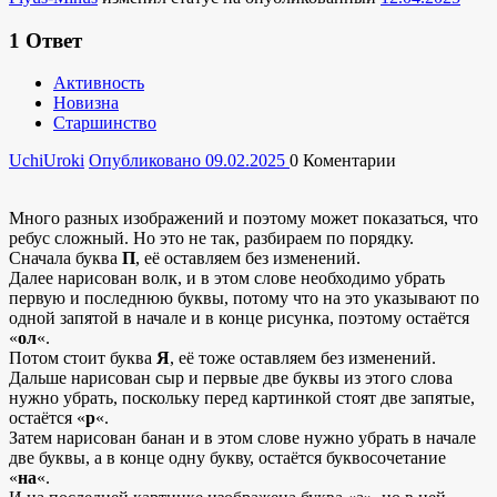
1
Ответ
Активность
Новизна
Старшинство
UchiUroki
Опубликовано 09.02.2025
0
Коментарии
Много разных изображений и поэтому может показаться, что
ребус сложный. Но это не так, разбираем по порядку.
Сначала буква
П
, её оставляем без изменений.
Далее нарисован волк, и в этом слове необходимо убрать
первую и последнюю буквы, потому что на это указывают по
одной запятой в начале и в конце рисунка, поэтому остаётся
«
ол
«.
Потом стоит буква
Я
, её тоже оставляем без изменений.
Дальше нарисован сыр и первые две буквы из этого слова
нужно убрать, поскольку перед картинкой стоят две запятые,
остаётся «
р
«.
Затем нарисован банан и в этом слове нужно убрать в начале
две буквы, а в конце одну букву, остаётся буквосочетание
«
на
«.