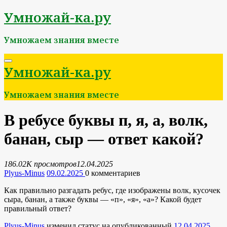
Перейти
Умножай-ка.ру
к
содержимому
Умножаем знания вместе
Умножай-ка.ру
Умножаем знания вместе
В ребусе буквы п, я, а, волк,
банан, сыр — ответ какой?
186.02K просмотров
12.04.2025
Plyus-Minus
09.02.2025
0
комментариев
Как правильно разгадать ребус, где изображены волк, кусочек
сыра, банан, а также буквы — «п», «я», «а»? Какой будет
правильный ответ?
Plyus-Minus
изменил статус на опубликованный
12.04.2025