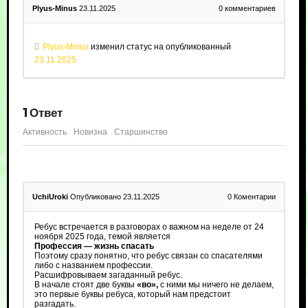
Plyus-Minus
23.11.2025
0
комментариев
Plyus-Minus
изменил статус на опубликованный
23.11.2025
1
Ответ
Активность
Новизна
Старшинство
UchiUroki
Опубликовано 23.11.2025
0
Коментарии
Ребус встречается в разговорах о важном на неделе от 24
ноября 2025 года, темой является
Профессия — жизнь спасать
Поэтому сразу понятно, что ребус связан со спасателями
либо с названием профессии.
Расшифровываем загаданный ребус.
В начале стоят две буквы
«во»,
с ними мы ничего не делаем,
это первые буквы ребуса, который нам предстоит
разгадать.