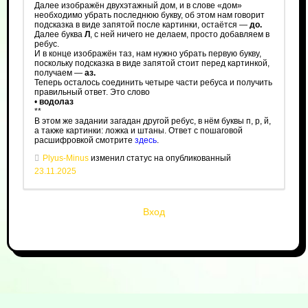
Далее изображён двухэтажный дом, и в слове «дом»
необходимо убрать последнюю букву, об этом нам говорит
подсказка в виде запятой после картинки, остаётся —
до.
Далее буква
Л
, с ней ничего не делаем, просто добавляем в
ребус.
И в конце изображён таз, нам нужно убрать первую букву,
поскольку подсказка в виде запятой стоит перед картинкой,
получаем —
аз.
Теперь осталось соединить четыре части ребуса и получить
правильный ответ. Это слово
•
водолаз
**
В этом же задании загадан другой ребус, в нём буквы п, р, й,
а также картинки: ложка и штаны. Ответ с пошаговой
расшифровкой смотрите
здесь
.
Plyus-Minus
изменил статус на опубликованный
23.11.2025
Вход