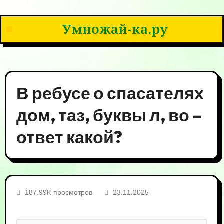
Умножай-ка.ру
В ребусе о спасателях
дом, таз, буквы л, во –
ответ какой?
187.99K просмотров
23.11.2025