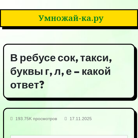
Умножай-ка.ру
В ребусе сок, такси,
буквы г, л, е – какой
ответ?
193.75K просмотров
17.11.2025