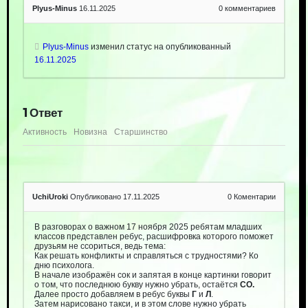
Plyus-Minus
16.11.2025
0
комментариев
Plyus-Minus
изменил статус на опубликованный
16.11.2025
1
Ответ
Активность
Новизна
Старшинство
UchiUroki
Опубликовано 17.11.2025
0
Коментарии
В разговорах о важном 17 ноября 2025 ребятам младших
классов представлен ребус, расшифровка которого поможет
друзьям не ссориться, ведь тема:
Как решать конфликты и справляться с трудностями? Ко
дню психолога.
В начале изображён сок и запятая в конце картинки говорит
о том, что последнюю букву нужно убрать, остаётся
СО.
Далее просто добавляем в ребус буквы
Г
и
Л
.
Затем нарисовано такси, и в этом слове нужно убрать