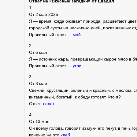
Ответ на «Вкусные загадки» от Едадил
1.
От 2 мая 2025
Я — время, когда оживает природа, расцветают цвет
городской суеты на несколько дней, посвященных от
Правильный ответ —
май
2.
От 6 мая
Я — источник жара, превращающий сырое мясо в бл
Правильный ответ —
угли
3.
От 8 мая
Свежий, хрустящий, зеленый и красный, с маслом, с
витаминный, богатый, к обеду готовят. Что я?
Ответ:
салат
4.
От 13 мая
Он всему голова, говорят из муки его пекут, в печь 
конечно же это
хлеб