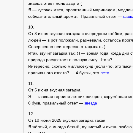
знаешь ответ, ноль азарта (
Я — кусочек мяса, пропитанный маринадом, медлен
соблазнительный аромат. Правильный ответ —
шаш
10.
От 3 июня вкусная загадка с очередным стёбом, расп
людей — в рот положили, разжевали, осталось проглот
Совершенно неинтересно отгадывать (
Итак, звучит загадка так: Я — время года, когда дни 
природа расцветает в полную силу. Что я?
Интересно, сколько миллисекунд (если что, это тыся
правильного ответа? — 4 буквы, это
лето
11.
От 5 июня вкусная загадка
Я — главная героиня летних вечеров, окружённая м
6 букв, правильный ответ —
звезда
12.
От 10 июня 2025 вкусная загадка такая:
Я жёлтый, а иногда белый, пушистый и очень люблю 