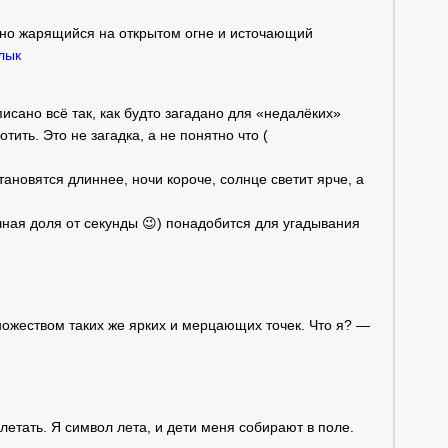
но жарящийся на открытом огне и источающий
лык
исано всё так, как будто загадано для «недалёких»
ить. Это не загадка, а не понятно что (
становятся длиннее, ночи короче, солнце светит ярче, а
чная доля от секунды 😉) понадобится для угадывания
ножеством таких же ярких и мерцающих точек. Что я? —
летать. Я символ лета, и дети меня собирают в поле.