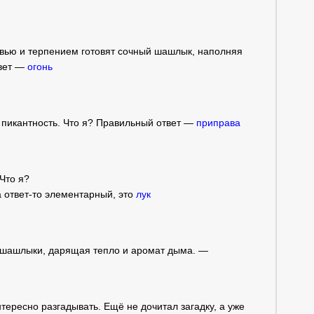
бовью и терпением готовят сочный шашлык, наполняя
твет —
огонь
пикантность. Что я? Правильный ответ —
приправа
Что я?
а ответ-то элементарный, это
лук
т шашлыки, дарящая тепло и аромат дыма. —
нтересно разгадывать. Ещё не дочитал загадку, а уже