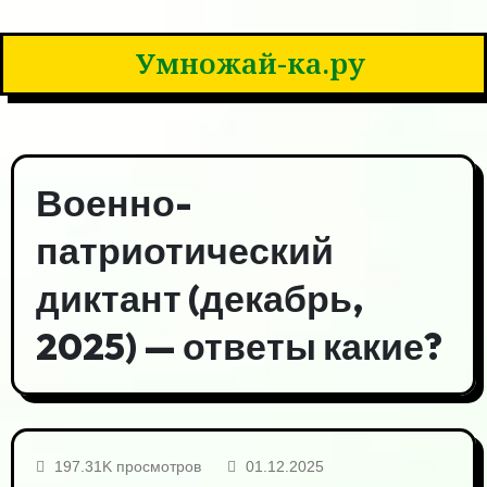
Умножай-ка.ру
Военно-
патриотический
диктант (декабрь,
2025) — ответы какие?
197.31K просмотров
01.12.2025