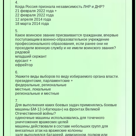
4.
Когда Россия признала независимость ЛНР и ДНР?
21 февраля 2022 года +
22 февраля 2022 года
12 апреля 2014 года
18 марта 2014 года
5.
Какое воинское звание присваивается гражданам, впервые
поступающим в военно-образовательное учреждение
профессионального образования, если ранее они не
проходили военную службу и не имели воинского звания?
рядовой
младший сержант
курсант +
ефрейтор
6.
Укажите виды выборов по виду избираемого органа власти.
президентские, парламентские +
федеральные, региональные
местные, локальные
региональные и местные
7.
Для выполнения каких боевых задач применялись боевые
машины БМ-13 («Катюша») на фронтах Великой
Отечественной войны?
одиночные машины использовались для точечного
уничтожения вражеских целей
машины действовали в составе небольших групп для
внезапных атак на вражеские колонны
залп выполнялся батареей, дивизионом, полком или