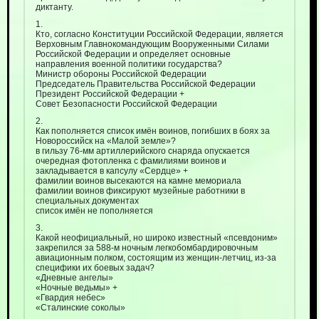
диктанту.
1.
Кто, согласно Конституции Российской Федерации, является
Верховным Главнокомандующим Вооруженными Силами
Российской Федерации и определяет основные
направления военной политики государства?
Министр обороны Российской Федерации
Председатель Правительства Российской Федерации
Президент Российской Федерации +
Совет Безопасности Российской Федерации
2.
Как пополняется список имён воинов, погибших в боях за
Новороссийск на «Малой земле»?
в гильзу 76-мм артиллерийского снаряда опускается
очередная фотопленка с фамилиями воинов и
закладывается в капсулу «Сердце» +
фамилии воинов высекаются на камне мемориала
фамилии воинов фиксируют музейные работники в
специальных документах
список имён не пополняется
3.
Какой неофициальный, но широко известный «псевдоним»
закрепился за 588-м ночным легкобомбардировочным
авиационным полком, состоящим из женщин-летчиц, из-за
специфики их боевых задач?
«Дневные ангелы»
«Ночные ведьмы» +
«Гвардия небес»
«Сталинские соколы»