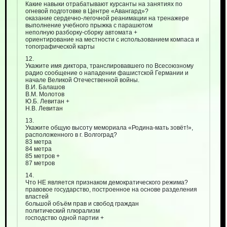
Какие навыки отрабатывают курсанты на занятиях по
огневой подготовке в Центре «Авангард»?
оказание сердечно-легочной реанимации на тренажере
выполнение учебного прыжка с парашютом
неполную разборку-сборку автомата +
ориентирование на местности с использованием компаса и
топографической карты
12.
Укажите имя диктора, транслировавшего по Всесоюзному
радио сообщение о нападении фашистской Германии и
начале Великой Отечественной войны.
В.И. Балашов
В.М. Молотов
Ю.Б. Левитан +
Н.В. Левитан
13.
Укажите общую высоту мемориала «Родина-мать зовёт!»,
расположенного в г. Волгоград?
83 метра
84 метра
85 метров +
87 метров
14.
Что НЕ является признаком демократического режима?
правовое государство, построенное на основе разделения
властей
большой объём прав и свобод граждан
политический плюрализм
господство одной партии +