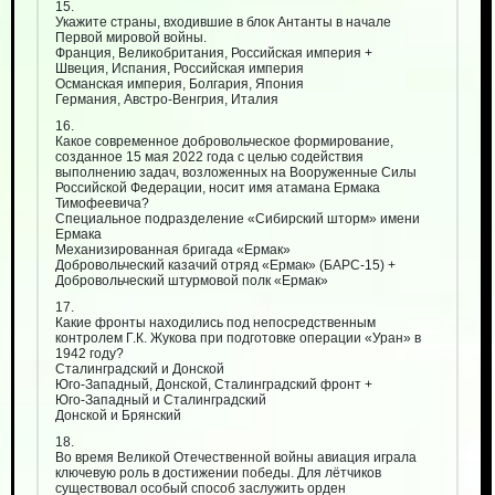
15.
Укажите страны, входившие в блок Антанты в начале
Первой мировой войны.
Франция, Великобритания, Российская империя +
Швеция, Испания, Российская империя
Османская империя, Болгария, Япония
Германия, Австро-Венгрия, Италия
16.
Какое современное добровольческое формирование,
созданное 15 мая 2022 года с целью содействия
выполнению задач, возложенных на Вооруженные Силы
Российской Федерации, носит имя атамана Ермака
Тимофеевича?
Специальное подразделение «Сибирский шторм» имени
Ермака
Механизированная бригада «Ермак»
Добровольческий казачий отряд «Ермак» (БАРС-15) +
Добровольческий штурмовой полк «Ермак»
17.
Какие фронты находились под непосредственным
контролем Г.К. Жукова при подготовке операции «Уран» в
1942 году?
Сталинградский и Донской
Юго-Западный, Донской, Сталинградский фронт +
Юго-Западный и Сталинградский
Донской и Брянский
18.
Во время Великой Отечественной войны авиация играла
ключевую роль в достижении победы. Для лётчиков
существовал особый способ заслужить орден