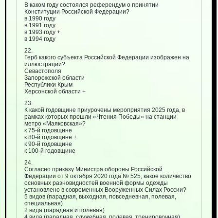
В каком году состоялся референдум о принятии
Конституции Российской Федерации?
в 1990 году
в 1991 году
в 1993 году +
в 1994 году
22.
Герб какого субъекта Российской Федерации изображен на
иллюстрации?
Севастополя
Запорожской области
Республики Крым
Херсонской области +
23.
К какой годовщине приурочены мероприятия 2025 года, в
рамках которых прошли «Чтения Победы» на станции
метро «Маяковская»?
к 75-й годовщине
к 80-й годовщине +
к 90-й годовщине
к 100-й годовщине
24.
Согласно приказу Министра обороны Российской
Федерации от 9 октября 2020 года № 525, какое количество
основных разновидностей военной формы одежды
установлено в современных Вооруженных Силах России?
5 видов (парадная, выходная, повседневная, полевая,
специальная)
2 вида (парадная и полевая)
4 вида (парадная, служебная, полевая, тренировочная)