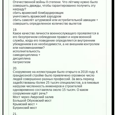
Отечественной войны II степени. Что лётчику нужно было
совершить дважды, чтобы гарантированно получить эту
награду?
сбить вражеский бомбардировщик
уничтожить вражеский аэродром
сбить самолёт штурмовой или истребительной авиации +
совершить определенное количество вылетов
19.
Какое качество личности военнослужащего проявляется в
его безупречном соблюдении правил и норм военной
службы, когда его поведение определяется внутренним
убеждением в их необходимости, а не внешним контролем
или напоминаниями?
исполнительность
самодисциплина +
дисциплина
патриотизм
20.
Сооружение на иллюстрации было открыто в 2018 году. К
грандиозной стройке было привлечено огромное число
людей совершенно разных профессий. За весь период
задействованы более 25 тысяч специалистов, а в пиковые
нагрузки численность инженеров и строителей
одновременно составляла около 15 тысяч. О каком
сооружении идёт речь?
Мост через Амурский залив
Большой Обуховский мост
Крымский мост +
Бугринский мост
21.