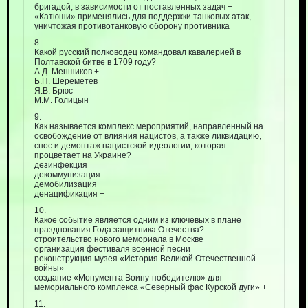
бригадой, в зависимости от поставленных задач +
«Катюши» применялись для поддержки танковых атак,
уничтожая противотанковую оборону противника
8.
Какой русский полководец командовал кавалерией в
Полтавской битве в 1709 году?
А.Д. Меншиков +
Б.П. Шереметев
Я.В. Брюс
М.М. Голицын
9.
Как называется комплекс мероприятий, направленный на
освобождение от влияния нацистов, а также ликвидацию,
снос и демонтаж нацистской идеологии, которая
процветает на Украине?
дезинфекция
декоммунизация
демобилизация
денацификация +
10.
Какое событие является одним из ключевых в плане
празднования Года защитника Отечества?
строительство нового мемориала в Москве
организация фестиваля военной песни
реконструкция музея «История Великой Отечественной
войны»
создание «Монумента Воину-победителю» для
мемориального комплекса «Северный фас Курской дуги» +
11.