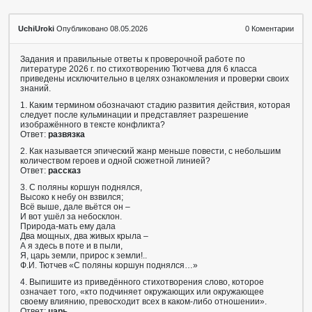
UchiUroki
Опубликовано 08.05.2026
0
Коментарии
Задания и правильные ответы к проверочной работе по
литературе 2026 г. по стихотворению Тютчева для 6 класса
приведены исключительно в целях ознакомления и проверки своих
знаний.
1. Каким термином обозначают стадию развития действия, которая
следует после кульминации и представляет разрешение
изображённого в тексте конфликта?
Ответ:
развязка
2. Как называется эпический жанр меньше повести, с небольшим
количеством героев и одной сюжетной линией?
Ответ:
рассказ
3. С поляны коршун поднялся,
Высоко к небу он взвился;
Всё выше, дале вьётся он –
И вот ушёл за небосклон.
Природа-мать ему дала
Два мощных, два живых крыла –
А я здесь в поте и в пыли,
Я, царь земли, прирос к земли!..
Ф.И. Тютчев «С поляны коршун поднялся…»
4. Выпишите из приведённого стихотворения слово, которое
означает того, «кто подчиняет окружающих или окружающее
своему влиянию, превосходит всех в каком-либо отношении».
Ответ:
царь