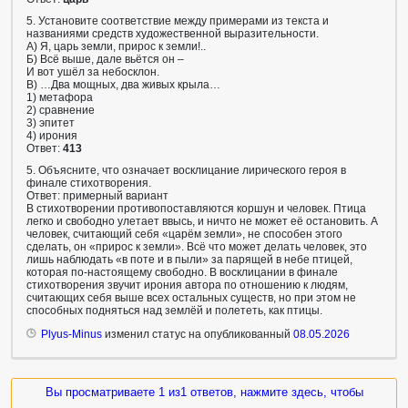
5. Установите соответствие между примерами из текста и
названиями средств художественной выразительности.
А) Я, царь земли, прирос к земли!..
Б) Всё выше, дале вьётся он –
И вот ушёл за небосклон.
В) …Два мощных, два живых крыла…
1) метафора
2) сравнение
3) эпитет
4) ирония
Ответ:
413
5. Объясните, что означает восклицание лирического героя в
финале стихотворения.
Ответ: примерный вариант
В стихотворении противопоставляются коршун и человек. Птица
легко и свободно улетает ввысь, и ничто не может её остановить. А
человек, считающий себя «царём земли», не способен этого
сделать, он «прирос к земли». Всё что может делать человек, это
лишь наблюдать «в поте и в пыли» за парящей в небе птицей,
которая по-настоящему свободно. В восклицании в финале
стихотворения звучит ирония автора по отношению к людям,
считающих себя выше всех остальных существ, но при этом не
способных подняться над землёй и полететь, как птицы.
Plyus-Minus
изменил статус на опубликованный
08.05.2026
Вы просматриваете 1 из1 ответов, нажмите здесь, чтобы