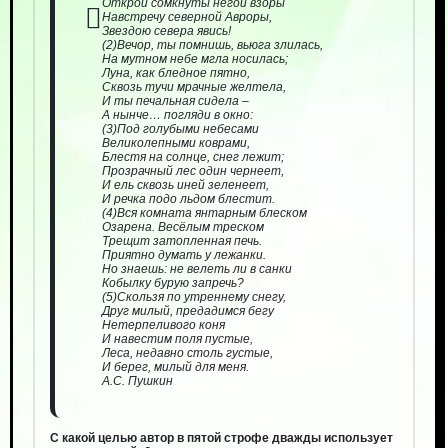
Открой сомкнуты негой взоры
Навстречу северной Авроры,
Звездою севера явись!
(2)Вечор, ты помнишь, вьюга злилась,
На мутном небе мгла носилась;
Луна, как бледное пятно,
Сквозь тучи мрачные желтела,
И ты печальная сидела –
А нынче… погляди в окно:
(3)Под голубыми небесами
Великолепными коврами,
Блестя на солнце, снег лежит;
Прозрачный лес один чернеет,
И ель сквозь иней зеленеет,
И речка подо льдом блестит.
(4)Вся комната янтарным блеском
Озарена. Весёлым треском
Трещит затопленная печь.
Приятно думать у лежанки.
Но знаешь: не велеть ли в санки
Кобылку бурую запречь?
(5)Скользя по утреннему снегу,
Друг милый, предадимся бегу
Нетерпеливого коня
И навестим поля пустые,
Леса, недавно столь густые,
И берег, милый для меня.
А.С. Пушкин
С какой целью автор в пятой строфе дважды использует