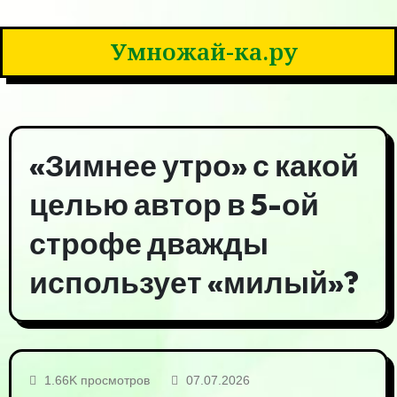
Умножай-ка.ру
«Зимнее утро» с какой
целью автор в 5-ой
строфе дважды
использует «милый»?
1.66K просмотров
07.07.2026