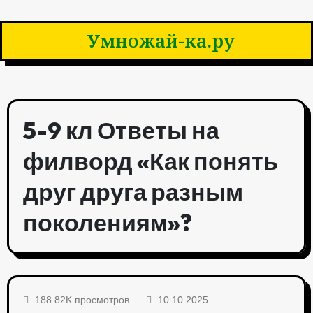
Умножай-ка.ру
5-9 кл Ответы на
филворд «Как понять
друг друга разным
поколениям»?
188.82K просмотров
10.10.2025