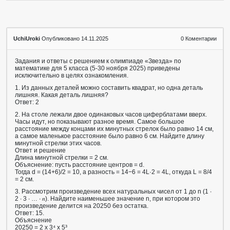
UchiUroki
Опубликовано 14.11.2025
0
Коментарии
Задания и ответы с решением к олимпиаде «Звезда» по
математике для 5 класса (5-30 ноября 2025) приведены
исключительно в целях ознакомления.
1. Из данных деталей можно составить квадрат, но одна деталь
лишняя. Какая деталь лишняя?
Ответ: 2
2. На столе лежали двое одинаковых часов циферблатами вверх.
Часы идут, но показывают разное время. Самое большое
расстояние между концами их минутных стрелок было равно 14 см,
а самое маленькое расстояние было равно 6 см. Найдите длину
минутной стрелки этих часов.
Ответ и решение
Длина минутной стрелки = 2 см.
Объяснение: пусть расстояние центров = d.
Тогда d = (14+6)/2 = 10, а разность = 14−6 = 4L·2 = 4L, откуда L = 8/4
= 2 см.
3. Рассмотрим произведение всех натуральных чисел от 1 до n (1 ∙
2 ∙ 3 ∙ … ∙ 𝑛). Найдите наименьшее значение n, при котором это
произведение делится на 20250 без остатка.
Ответ: 15.
Объяснение
20250 = 2 x 3⁴ x 5³