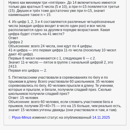
Нужно как минимум три «пятёрки». До 14 включительно имеются
только два кратных 5 числа (5 и 10), а при n=15 появляется третья
(15). Двушек и трёх тоже достаточно уже при n=15, значит
наименьшее такое n = 15.
4. Из цифр 1, 2, 3 и 4 составляются различные четырёхзначные
числа (каждая цифра входит в число один раз) и все числа
располагаются одно за другим в порядке возрастания. Какая
цифра будет стоять на 41 месте?
Ответ
Цифра 2
Объяснение: всего 24 числа, они идут по 4 цифры.
41‑я цифра — это первая цифра 11‑го числа (поскольку 10 чисел
дают 40 цифр).
Первые 6 чисел начинаются с 1, следующие 6 — с 2.
Значит 11‑е число — пятое в группе с начальной цифрой 2, это
2413.
Первая его цифра — 2.
5. Пятиклассники участвовали в соревнованиях по бегу и по
прыжкам в длину. Всего участвовали 60 школьников. 35 человек
соревновались по бегу, 40 человек прыгали в длину. Те ученики,
которые и прыгали, и бегали, получили сладкий приз. Сколько
школьников получили сладкий приз?
Ответ: 15 человек
Объяснение: всего 60 человек, если сложить участников бега и
прыжков, получим 35+40=75 — это на 15 больше, чем реально есть,
значит 15 человек учтены дважды (они участвовали и там, и там).
Plyus-Minus
изменил статус на опубликованный
14.11.2025