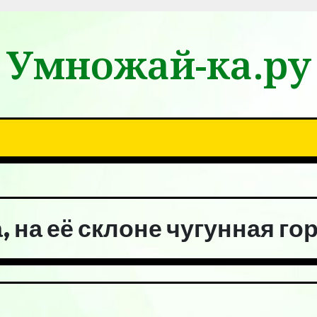
Умножай-ка.ру
, на её склоне чугунная го