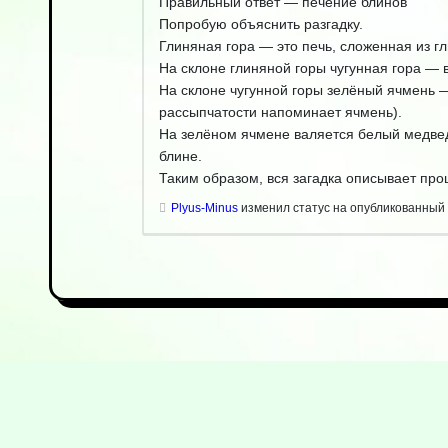
Правильный ответ — печение блинов
Попробую объяснить разгадку.
Глиняная гора — это печь, сложенная из гл
На склоне глиняной горы чугунная гора — в
На склоне чугунной горы зелёный ячмень — 
рассыпчатости напоминает ячмень).
На зелёном ячмене валяется белый медве
блине.
Таким образом, вся загадка описывает проц
Plyus-Minus
изменил статус на опубликованный